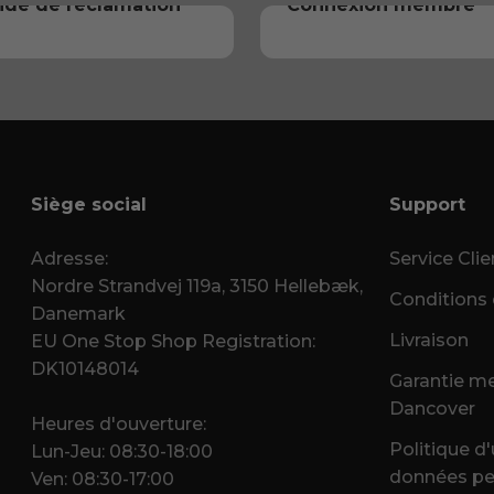
de de réclamation
Connexion membre
Siège social
Support
Adresse:
Service Clie
Nordre Strandvej 119a, 3150 Hellebæk,
Conditions 
Danemark
Livraison
EU One Stop Shop Registration:
DK10148014
Garantie mei
Dancover
Heures d'ouverture:
Politique d'
Lun-Jeu: 08:30-18:00
données pe
Ven: 08:30-17:00