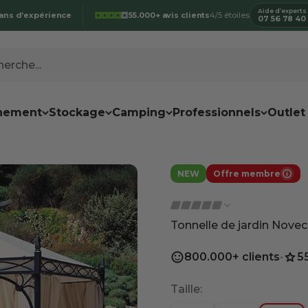
Aide d’experts
ans d’expérience
55.000+ avis clients
4/5 étoiles
07 56 78 40
erche...
nement
Stockage
Camping
Professionnels
Outlet
NEW
Offre membre
Off
Tonnelle de jardin Nov
800.000+ clients
•
5
Taille: