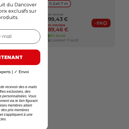
0.2x0.7 m
it du Dancover
rix exclusifs sur
Prix normal
roduits.
199,43 €
-5%
-5%
Avantages membre
Avantages
Prix membre
189,46 €
-mail
En stock
t
Livraison: 11 août
NTENANT
xperts | ✓ Envoi
 de recevoir des e-mails
res exclusives, des
s personnalisées. Vous
ent via le lien figurant
mises membres allant
r des prix membres
 et s'appliquent à une
cles.