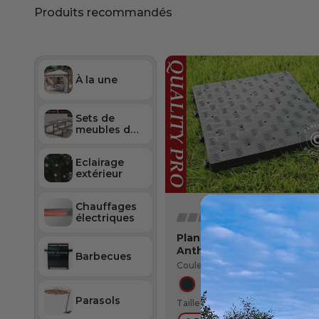
À la une
Sets de
meubles de
jardin
Eclairage
extérieur
Chauffages
électriques
Planchers PRO 1 m²,
Anthracite (4 pc.)
Barbecues
Couleur:
Anthracite
Parasols
Taille: