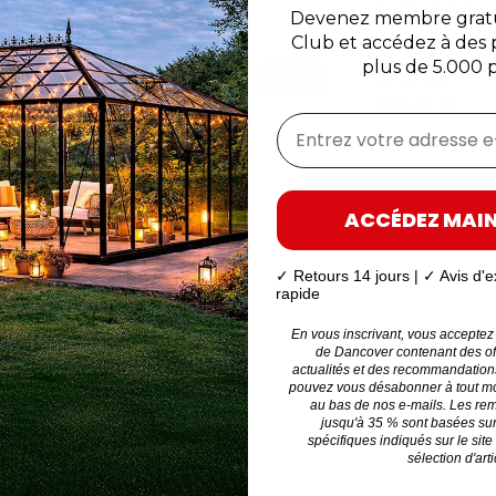
0.8x1.5 m
0.4x0.4 m
Devenez membre gratu
Club et accédez à des p
Prix normal
Prix normal
122,58 €
183,33 €
plus de 5.000 p
-5%
Avantages membre
Avantages membre
Prix membre
Prix membre
116,45 €
174,16 €
Entrez votre adresse e
En stock
En stock
Livraison: 11-12 août
Livraison: 11 aoû
ACCÉDEZ MAI
✓ Retours 14 jours | ✓ Avis d'e
rapide
En vous inscrivant, vous acceptez
de Dancover contenant des off
actualités et des recommandation
pouvez vous désabonner à tout mom
au bas de nos e-mails. Les re
jusqu'à 35 % sont basées su
spécifiques indiqués sur le site
sélection d'arti