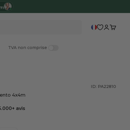
 71
Connexion
Panier
TVA non comprise
re membre
ID: PA22810
ecento 4x4m
5.000+ avis