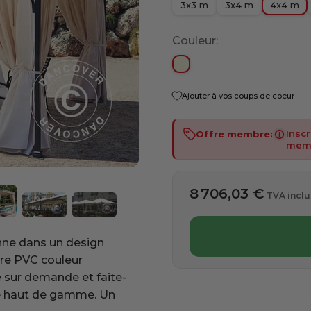
3x3 m
3x4 m
4x4 m
Couleur:
Beige
Ajouter à vos coups de coeur
Insc
Offre membre:
Offre
mem
8 706,03 €
TVA inclu
nne dans un design
ure PVC couleur
 sur demande et faite-
té haut de gamme. Un