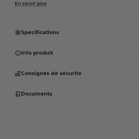
produit de grande qualité aux arguments indéniab
En savoir plus
Spécifications
Info produit
Consignes de sécurité
Documents