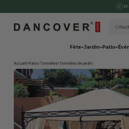
Passer au contenu
✓
23 
Dancover
Rech
Fête
Jardin
Patio
Évé
Accueil
Patio
Tonnelles
Tonnelles de jardin