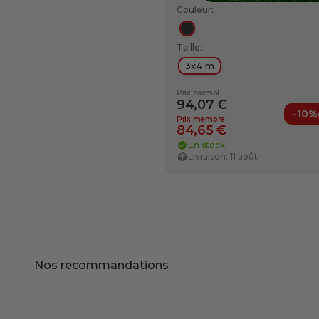
Couleur:
Anthracite
Taille:
3x4 m
Prix normal
94,07 €
-10%
Prix membre
84,65 €
En stock
Livraison: 11 août