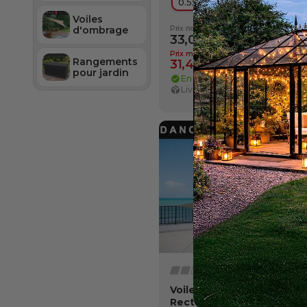
0.5x0.5 m
Voiles
Prix normal
d'ombrage
33,07 €
-5%
Prix membre
Rangements
31,42 €
pour jardin
En stock
Livraison: 11 août
Voile d’ombrage 3x4m,
Rectangulaire, Anthracite