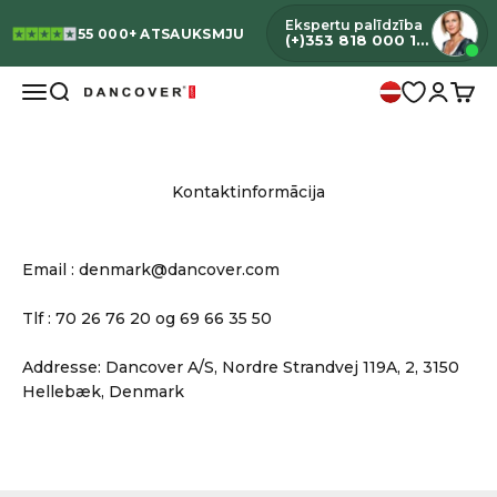
Pāriet uz saturu
Ekspertu palīdzība
55 000+ ATSAUKSMJU
(+)353 818 000 192
Izvēlne
Meklēt
Pieteikti
Grozi
Dancover
Kontaktinformācija
Email : denmark@dancover.com
Tlf : 70 26 76 20 og 69 66 35 50
Addresse: Dancover A/S, Nordre Strandvej 119A, 2, 3150
Hellebæk, Denmark