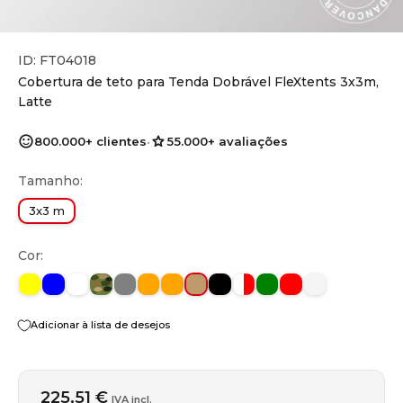
ID: FT04018
Cobertura de teto para Tenda Dobrável FleXtents 3x3m,
Latte
800.000+ clientes
•
55.000+ avaliações
Tamanho:
3x3 m
Cor:
Amarelo
Azul
Branco
Camuflar
Cinza
Laranja
Laranja
Café com leite
Preto
Branco/vermelho
Verde
Vermelho
Transparent
Adicionar à lista de desejos
225,51 €
IVA incl.