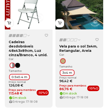
Cadeiras
desdobráveis
Vela para o sol 3x4m,
48x43x89cm, Luz
Retangular, Areia
cinza/Branco, 4 unid.
Cor:
Cor:
Areia
Tamanho:
Branco/Cinza
Preto
Tamanho:
3x4 m
0.5x0.4 m
Preço normal
96,42 €
Preço normal
126,08 €
Preço para membros
-10%
86,76 €
Preço para membros
Benefí
-10%
113,48 €
Em stock
Benefícios de membro
Entrega: 17-18 08
Em stock
Entrega: 17-18 08