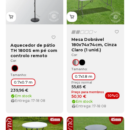
Mesa Dobrável
180x74x74cm, Cinza
Aquecedor de pátio
Claro (1 unid.)
TH 1800S em pé com
Cor:
controlo remoto
Cor:
Cinza/Cinza claro
Preto
Tamanho:
Preto
Tamanho:
0.7x1.8 m
0.7x0.7 m
Preço normal
55,65 €
239,96 €
Preço para membros
-10%
50,10 €
Em stock
Benefí
Entrega: 17-18 08
Em stock
Entrega: 17-18 08