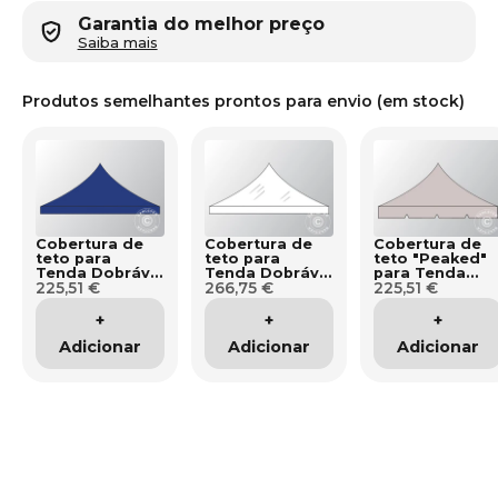
Garantia do melhor preço
Saiba mais
Produtos semelhantes prontos para envio (em stock)
Cobertura de
Cobertura de
Cobertura de
teto para
teto para
teto "Peaked"
Tenda Dobrável
Tenda Dobrável
para Tenda
225,51 €
266,75 €
225,51 €
FleXtents
FleXtents PVC,
Dobrável
3x3m, Azul
3x3m,
FleXtents
escuro
Transparente
3x3m, Latte
+
+
+
Adicionar
Adicionar
Adicionar