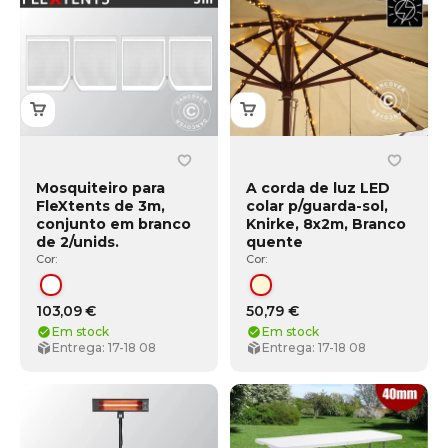
Mosquiteiro para
A corda de luz LED
FleXtents de 3m,
colar p/guarda-sol,
conjunto em branco
Knirke, 8x2m, Branco
de 2/unids.
quente
Cor:
Cor:
Branco
Branco Quente
103,09 €
50,79 €
Em stock
Em stock
Entrega: 17-18 08
Entrega: 17-18 08