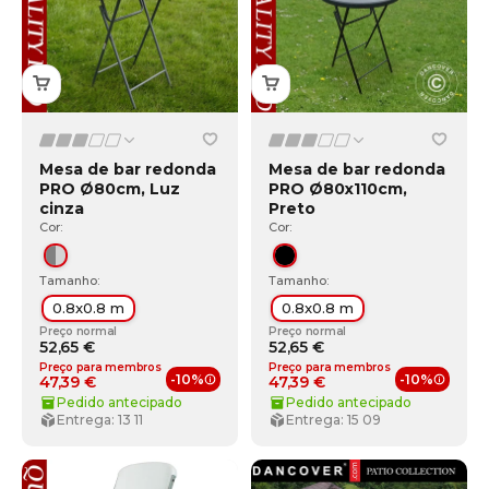
Mesa de bar redonda
Mesa de bar redonda
PRO Ø80cm, Luz
PRO Ø80x110cm,
cinza
Preto
Cor:
Cor:
Cinza/Cinza claro
Preto
Tamanho:
Tamanho:
0.8x0.8 m
0.8x0.8 m
Preço normal
Preço normal
52,65 €
52,65 €
Preço para membros
Preço para membros
-10%
-10%
47,39 €
47,39 €
Benefícios de membro
Benefí
Pedido antecipado
Pedido antecipado
Entrega: 13 11
Entrega: 15 09