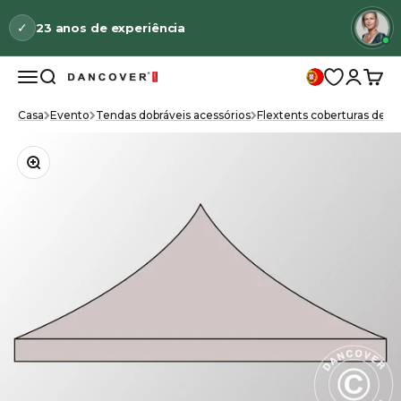
Ir para o conteúdo
✓
23 anos de experiência
Ap
3
Menu
Pesquisa
Conecte
Carri
Dancover
Casa
Evento
Tendas dobráveis acessórios
Flextents coberturas de te
Zoom