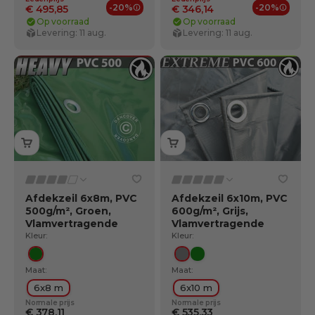
-20%
-20%
€ 495,85
€ 346,14
Ledenvoordelen
Ledenv
Op voorraad
Op voorraad
Levering: 11 aug.
Levering: 11 aug.
Afdekzeil 6x8m, PVC
Afdekzeil 6x10m, PVC
500g/m², Groen,
600g/m², Grijs,
Vlamvertragende
Vlamvertragende
Kleur:
Kleur:
Groente
Grijs
Groente
Maat:
Maat:
6x8 m
6x10 m
Normale prijs
Normale prijs
€ 378,11
€ 535,33