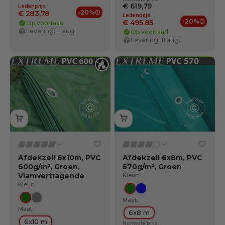
€ 619,79
Ledenprijs
-20%
€ 283,78
Ledenprijs
Ledenvoordelen
-20%
€ 495,85
Op voorraad
Ledenv
Levering: 11 aug.
Op voorraad
Levering: 11 aug.
Afdekzeil 6x10m, PVC
Afdekzeil 6x8m, PVC
600g/m², Groen,
570g/m², Groen
Vlamvertragende
Kleur:
Kleur:
Groente
Blauw
Maat:
Groente
Grijs
Maat:
6x8 m
6x10 m
Normale prijs