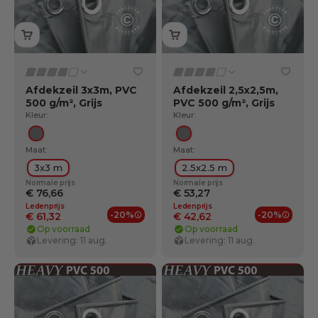
Afdekzeil 3x3m, PVC
Afdekzeil 2,5x2,5m,
500 g/m², Grijs
PVC 500 g/m², Grijs
Kleur:
Kleur:
Grijs
Grijs
Maat:
Maat:
3x3 m
2.5x2.5 m
Normale prijs
Normale prijs
€ 76,66
€ 53,27
Ledenprijs
Ledenprijs
-20%
-20%
€ 61,32
€ 42,62
Ledenvoordelen
Ledenv
Op voorraad
Op voorraad
Levering: 11 aug.
Levering: 11 aug.