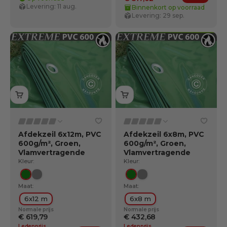
Ledenv
Levering: 11 aug.
Binnenkort op voorraad
Levering: 29 sep.
Afdekzeil 6x12m, PVC
Afdekzeil 6x8m, PVC
600g/m², Groen,
600g/m², Groen,
Vlamvertragende
Vlamvertragende
Kleur:
Kleur:
Groente
Grijs
Groente
Grijs
Maat:
Maat:
6x12 m
6x8 m
Normale prijs
Normale prijs
€ 619,79
€ 432,68
Ledenprijs
Ledenprijs