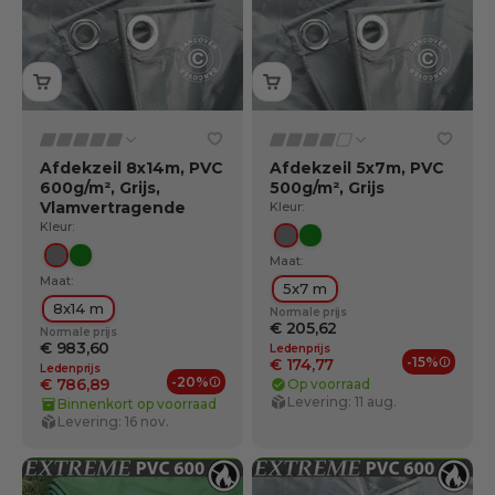
Afdekzeil 8x14m, PVC
Afdekzeil 5x7m, PVC
600g/m², Grijs,
500g/m², Grijs
Vlamvertragende
Kleur:
Kleur:
Grijs
Groente
Maat:
Grijs
Groente
Maat:
5x7 m
8x14 m
Normale prijs
€ 205,62
Normale prijs
€ 983,60
Ledenprijs
-15%
€ 174,77
Ledenprijs
Ledenv
-20%
€ 786,89
Op voorraad
Ledenvoordelen
Levering: 11 aug.
Binnenkort op voorraad
Levering: 16 nov.