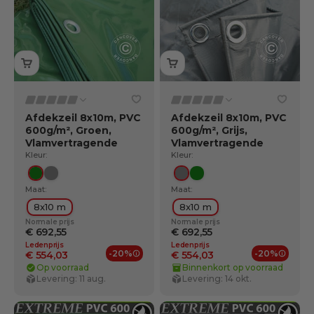
Afdekzeil 8x10m, PVC
Afdekzeil 8x10m, PVC
600g/m², Groen,
600g/m², Grijs,
Vlamvertragende
Vlamvertragende
Kleur:
Kleur:
Groente
Grijs
Grijs
Groente
Maat:
Maat:
8x10 m
8x10 m
Normale prijs
Normale prijs
€ 692,55
€ 692,55
Ledenprijs
Ledenprijs
-20%
-20%
€ 554,03
€ 554,03
Ledenvoordelen
Ledenv
Op voorraad
Binnenkort op voorraad
Levering: 11 aug.
Levering: 14 okt.