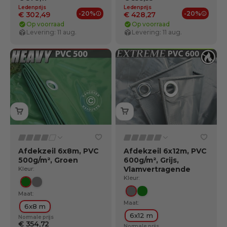
Ledenprijs
Ledenprijs
-20%
-20%
€ 302,49
€ 428,27
Ledenvoordelen
Ledenv
Op voorraad
Op voorraad
Levering: 11 aug.
Levering: 11 aug.
Afdekzeil 6x8m, PVC
Afdekzeil 6x12m, PVC
500g/m², Groen
600g/m², Grijs,
Vlamvertragende
Kleur:
Kleur:
Groente
Grijs
Maat:
Grijs
Groente
Maat:
6x8 m
6x12 m
Normale prijs
€ 354,72
Normale prijs