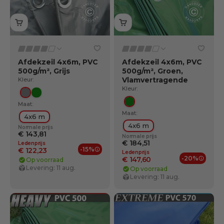
Afdekzeil 4x6m, PVC
Afdekzeil 4x6m, PVC
500g/m², Grijs
500g/m², Groen,
Vlamvertragende
Kleur:
Kleur:
Grijs
Groente
Maat:
Groente
Maat:
4x6 m
4x6 m
Normale prijs
€ 143,81
Normale prijs
€ 184,51
Ledenprijs
-15%
€ 122,23
Ledenprijs
Ledenvoordelen
-20%
€ 147,60
Op voorraad
Ledenv
Levering: 11 aug.
Op voorraad
Levering: 11 aug.