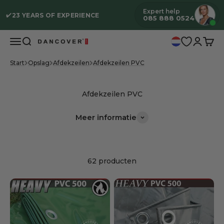
Naar inhoud
Expert help
✔️
23 YEARS OF EXPERIENCE
085 888 0524
Menu
Zoeken
Inloggen
Wink
Dancover
Start
Opslag
Afdekzeilen
Afdekzeilen PVC
Meer informatie
62 producten