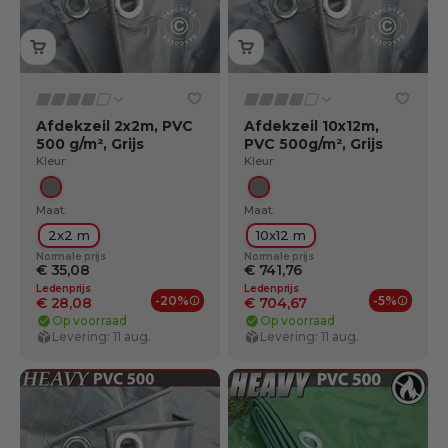
Afdekzeil 2x2m, PVC
Afdekzeil 10x12m,
500 g/m², Grijs
PVC 500g/m², Grijs
Kleur:
Kleur:
Grijs
Grijs
Maat:
Maat:
2x2 m
10x12 m
Normale prijs
Normale prijs
€ 35,08
€ 741,76
Ledenprijs
Ledenprijs
-20%
-5%
€ 28,08
€ 704,67
Ledenvoordelen
Ledenv
Op voorraad
Op voorraad
Levering: 11 aug.
Levering: 11 aug.