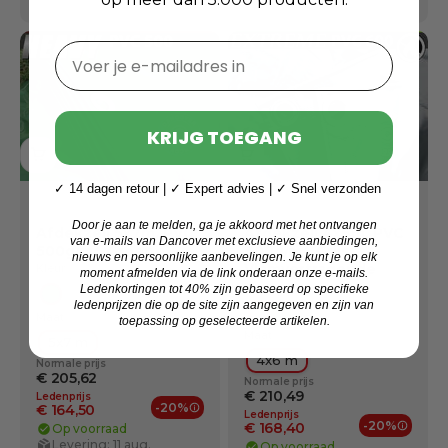
Voer je e-mailadres in
KRIJG TOEGANG
✓ 14 dagen retour | ✓ Expert advies | ✓ Snel verzonden
Door je aan te melden, ga je akkoord met het ontvangen
Afdekzeil 5x7m, PVC
Afdekzeil 4x6m, PVC
van e-mails van Dancover met exclusieve aanbiedingen,
500g/m², Groen
600g/m², Grijs,
nieuws en persoonlijke aanbevelingen. Je kunt je op elk
Vlamvertragende
Kleur:
moment afmelden via de link onderaan onze e-mails.
Kleur:
Ledenkortingen tot 40% zijn gebaseerd op specifieke
Groente
Grijs
ledenprijzen die op de site zijn aangegeven en zijn van
Maat:
Grijs
Groente
toepassing op geselecteerde artikelen.
Maat:
5x7 m
4x6 m
Normale prijs
€ 205,62
Normale prijs
€ 210,49
Ledenprijs
-20%
€ 164,50
Ledenprijs
Ledenvoordelen
-20%
€ 168,40
Op voorraad
Ledenv
Levering: 11 aug.
Op voorraad