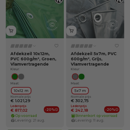
Afdekzeil 10x12m,
Afdekzeil 5x7m, PVC
PVC 600g/m², Groen,
600g/m², Grijs,
Vlamvertragende
Vlamvertragende
Kleur:
Kleur:
Groente
Grijs
Grijs
Groente
Maat:
Maat:
10x12 m
5x7 m
Normale prijs
Normale prijs
€ 1.021,29
€ 302,75
Ledenprijs
Ledenprijs
-20%
-20%
€ 817,02
€ 242,18
Ledenvoordelen
Ledenv
Op voorraad
Binnenkort op voorraad
Levering: 21 aug.
Levering: 11 aug.