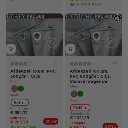
Levering: 11 aug.
Afdekzeil 6x8m, PVC
Afdekzeil 10x12m,
500g/m², Grijs
PVC 600g/m², Grijs,
Vlamvertragende
Kleur:
Kleur:
Grijs
Groente
Maat:
Grijs
Groente
Maat:
6x8 m
10x12 m
Normale prijs
€ 354,72
Normale prijs
€ 1.021,29
Ledenprijs
-20%
€ 283,78
Ledenprijs
Ledenvoordelen
-20%
€ 817,02
Op voorraad