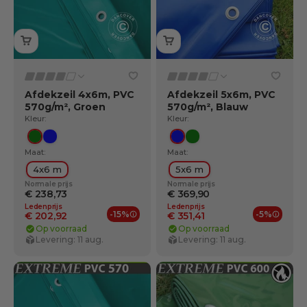
Afdekzeil 4x6m, PVC
Afdekzeil 5x6m, PVC
570g/m², Groen
570g/m², Blauw
Kleur:
Kleur:
Groente
Blauw
Blauw
Groente
Maat:
Maat:
4x6 m
5x6 m
Normale prijs
Normale prijs
€ 238,73
€ 369,90
Ledenprijs
Ledenprijs
-15%
-5%
€ 202,92
€ 351,41
Ledenvoordelen
Ledenv
Op voorraad
Op voorraad
Levering: 11 aug.
Levering: 11 aug.