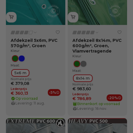
Afdekzeil 5x6m, PVC
Afdekzeil 8x14m, PVC
570g/m², Groen
600g/m², Groen,
Vlamvertragende
Kleur:
Kleur:
Groente
Blauw
Maat:
Groente
Grijs
Maat:
5x6 m
8x14 m
Normale prijs
€ 379,08
Normale prijs
€ 983,60
Ledenprijs
-5%
€ 360,13
Ledenprijs
Ledenvoordelen
-20%
€ 786,89
Op voorraad
Ledenv
Levering: 11 aug.
Binnenkort op voorraad
Levering: 16 nov.