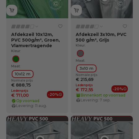
Afdekzeil 10x12m,
Afdekzeil 3x10m, PVC
PVC 500g/m², Groen,
500 g/m², Grijs
Vlamvertragende
Kleur:
Kleur:
Grijs
Maat:
Groente
Maat:
3x10 m
10x12 m
Normale prijs
€ 215,69
Normale prijs
€ 888,75
Ledenprijs
-20%
€ 172,55
Ledenprijs
Ledenv
-20%
€ 711,00
Binnenkort op voorraad
Ledenvoordelen
Levering: 7 sep.
Op voorraad
Levering: 11 aug.