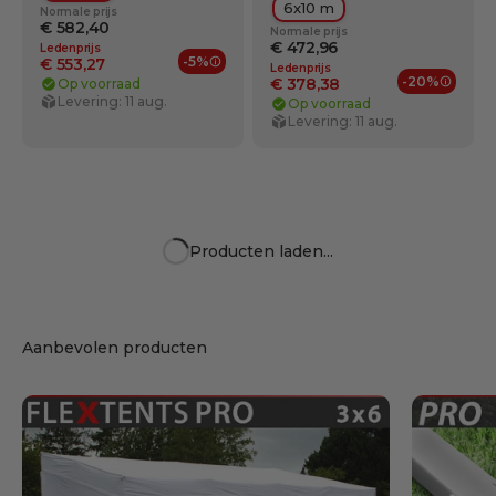
6x10 m
Normale prijs
€ 582,40
Normale prijs
€ 472,96
Ledenprijs
-5%
€ 553,27
Ledenprijs
Ledenvoordelen
-20%
€ 378,38
Op voorraad
Ledenv
Levering: 11 aug.
Op voorraad
Levering: 11 aug.
Afdekzeil 6x10m, PVC
Afdekzeil 6x12m, PVC
500g/m², Groen
500g/m², Groen,
Vlamvertragende
Kleur:
Kleur:
Groente
Grijs
Maat:
Groente
Maat: