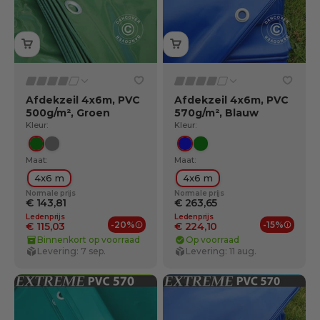
Afdekzeil 4x6m, PVC
Afdekzeil 4x6m, PVC
500g/m², Groen
570g/m², Blauw
Kleur:
Kleur:
Groente
Grijs
Blauw
Groente
Maat:
Maat:
4x6 m
4x6 m
Normale prijs
Normale prijs
€ 143,81
€ 263,65
Ledenprijs
Ledenprijs
-20%
-15%
€ 115,03
€ 224,10
Ledenvoordelen
Ledenv
Binnenkort op voorraad
Op voorraad
Levering: 7 sep.
Levering: 11 aug.