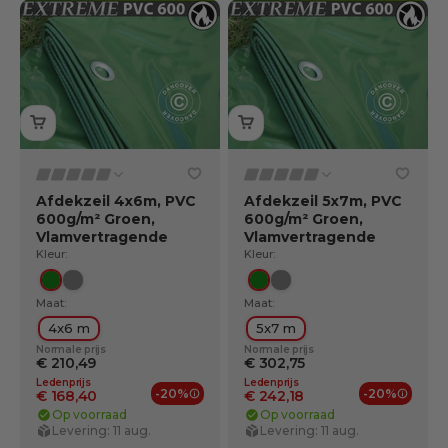
Afdekzeil 4x6m, PVC
Afdekzeil 5x7m, PVC
600g/m² Groen,
600g/m² Groen,
Vlamvertragende
Vlamvertragende
Kleur:
Kleur:
Groente
Grijs
Groente
Grijs
Maat:
Maat:
4x6 m
5x7 m
Normale prijs
Normale prijs
€ 210,49
€ 302,75
Ledenprijs
Ledenprijs
-20%
-20%
€ 168,40
€ 242,18
Ledenvoordelen
Ledenv
Op voorraad
Op voorraad
Levering: 11 aug.
Levering: 11 aug.