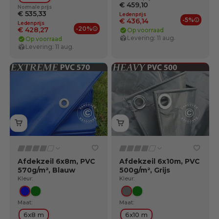
€ 459,10
Normale prijs
€ 535,33
Ledenprijs
-5%
€ 436,14
Ledenprijs
Ledenv
-20%
€ 428,27
Op voorraad
Ledenvoordelen
Levering: 11 aug.
Op voorraad
Levering: 11 aug.
Afdekzeil 6x8m, PVC
Afdekzeil 6x10m, PVC
570g/m², Blauw
500g/m², Grijs
Kleur:
Kleur:
Blauw
Groente
Grijs
Groente
Maat:
Maat:
6x8 m
6x10 m