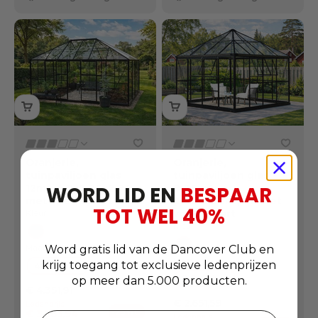
Oranjerie,
Oranjerie,
tuinpaviljoen glas
tuinpaviljoen glas
WORD LID EN
BESPAAR
12m², 4,2x2,86x2,84m
8,06m²,
met voet, Zwart
2,82x2,86x2,8m met
TOT WEL
40
%
voet, Zwart
Kleur:
Kleur:
Zwart
Word gratis lid van de Dancover Club en
Maat:
Zwart
Maat:
krijg toegang tot exclusieve ledenprijzen
4.2x2.9 m
2.8x2.9 m
op meer dan 5.000 producten.
Normale prijs
€ 4.351,91
Normale prijs
€ 2.651,59
Ledenprijs
-25%
€ 3.263,94
Ledenprijs
Ledenvoordelen