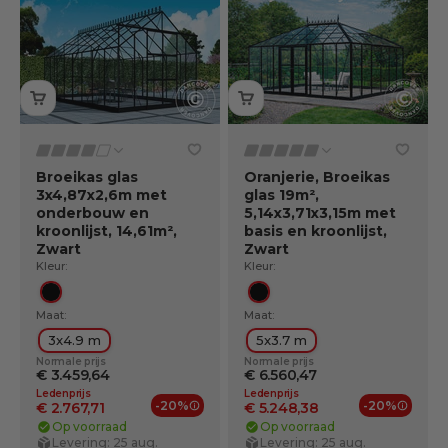
Broeikas glas
Oranjerie, Broeikas
3x4,87x2,6m met
glas 19m²,
onderbouw en
5,14x3,71x3,15m met
kroonlijst, 14,61m²,
basis en kroonlijst,
Zwart
Zwart
Kleur:
Kleur:
Zwart
Zwart
Maat:
Maat:
3x4.9 m
5x3.7 m
Normale prijs
Normale prijs
€ 3.459,64
€ 6.560,47
Ledenprijs
Ledenprijs
-20%
-20%
€ 2.767,71
€ 5.248,38
Ledenvoordelen
Ledenv
Op voorraad
Op voorraad
Levering: 25 aug.
Levering: 25 aug.