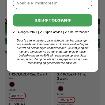
Voer je e-mailadres in
-10%
€ 2.386,43
Binnenkort op voorraad
Ledenv
Levering: 5 okt.
Binnenkort op voorraad
Levering: 5 okt.
KRIJG TOEGANG
✓ 14 dagen retour | ✓ Expert advies | ✓ Snel verzonden
Door je aan te melden, ga je akkoord met het ontvangen
van e-mails van Dancover met exclusieve aanbiedingen,
nieuws en persoonlijke aanbevelingen. Je kunt je op elk
moment afmelden via de link onderaan onze e-mails.
Ledenkortingen tot 40% zijn gebaseerd op specifieke
ledenprijzen die op de site zijn aangegeven en zijn van
toepassing op geselecteerde artikelen.
Oranjerie Zeshoekig
Oranjerie Zeshoekig
glas 8,42m²,
glas 3,74m²,
3,12x3,6x2,42m, Zwart
2,08x2,4x2,32m,
Zwart
Kleur:
Kleur:
Zwart
Maat:
Zwart
Maat:
3x3.6 m
2x2.4 m
Normale prijs
€ 1.506,43
Normale prijs