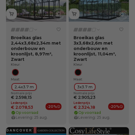
Broeikas glas
Broeikas glas
2,44x3,68x2,34m met
3x3,68x2,6m met
onderbouw en
onderbouw en
kroonlijst, 8,97m²,
kroonlijst, 11,04m²,
Zwart
Zwart
Kleur:
Kleur:
Zwart
Zwart
Maat:
Maat:
2.4x3.7 m
3x3.7 m
Normale prijs
Normale prijs
€ 2.598,15
€ 2.905,23
Ledenprijs
Ledenprijs
-20%
-20%
€ 2.078,53
€ 2.324,18
Ledenvoordelen
Ledenv
Op voorraad
Op voorraad
Levering: 25 aug.
Levering: 25 aug.