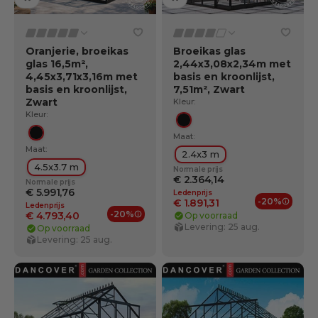
Oranjerie, broeikas
Broeikas glas
glas 16,5m²,
2,44x3,08x2,34m met
4,45x3,71x3,16m met
basis en kroonlijst,
basis en kroonlijst,
7,51m², Zwart
Zwart
Kleur:
Kleur:
Zwart
Maat:
Zwart
Maat:
2.4x3 m
4.5x3.7 m
Normale prijs
€ 2.364,14
Normale prijs
€ 5.991,76
Ledenprijs
-20%
€ 1.891,31
Ledenprijs
Ledenv
-20%
€ 4.793,40
Op voorraad
Ledenvoordelen
Levering: 25 aug.
Op voorraad
Levering: 25 aug.