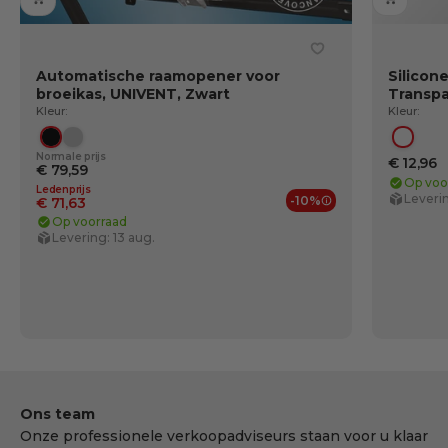
Automatische raamopener voor
Silicon
broeikas, UNIVENT, Zwart
Transpa
Kleur:
Kleur:
Zwart
Zilver
Trans
Normale prijs
€ 12,96
€ 79,59
Op voo
Ledenprijs
Leverin
-10%
€ 71,63
Ledenvoordelen
Op voorraad
Levering: 13 aug.
Ons team
Onze professionele verkoopadviseurs staan voor u klaar