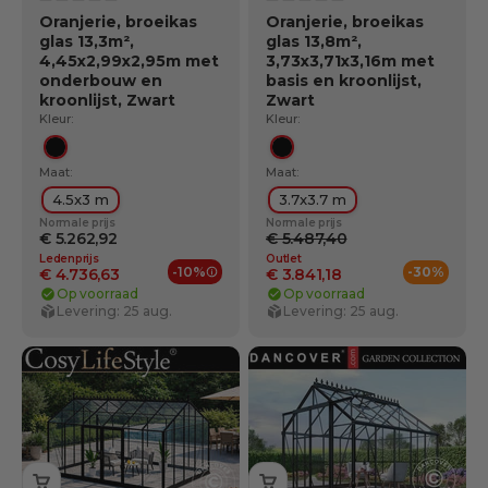
Oranjerie, broeikas
Oranjerie, broeikas
glas 13,3m²,
glas 13,8m²,
4,45x2,99x2,95m met
3,73x3,71x3,16m met
onderbouw en
basis en kroonlijst,
kroonlijst, Zwart
Zwart
Kleur:
Kleur:
Zwart
Zwart
Maat:
Maat:
4.5x3 m
3.7x3.7 m
Normale prijs
Normale prijs
€ 5.262,92
€ 5.487,40
Ledenprijs
Outlet
-10%
-30%
€ 4.736,63
€ 3.841,18
Ledenvoordelen
Op voorraad
Op voorraad
Levering: 25 aug.
Levering: 25 aug.