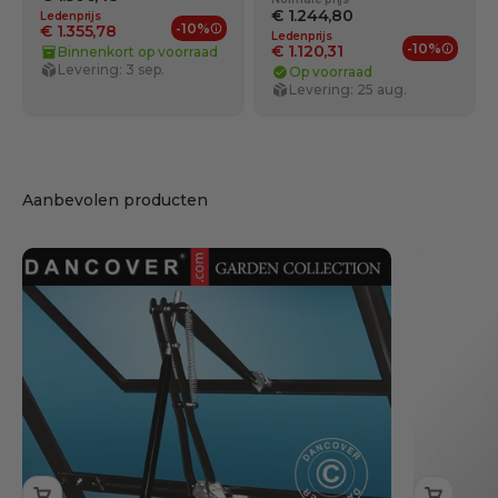
€ 1.244,80
Ledenprijs
-10%
€ 1.355,78
Ledenprijs
Ledenvoordelen
-10%
€ 1.120,31
Binnenkort op voorraad
Ledenv
Levering: 3 sep.
Op voorraad
Levering: 25 aug.