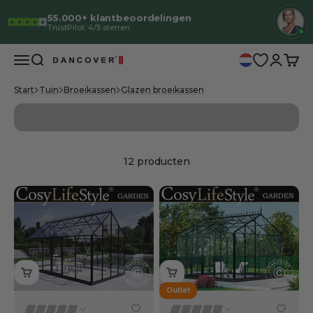
Naar inhoud
✓
23 jaar ervaring
De
0
Menu
Zoeken
Inloggen
Wink
Dancover
Start
Tuin
Broeikassen
Glazen broeikassen
Meer informatie
12 producten
Outlet