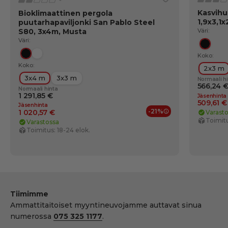
Kasvihu
Bioklimaattinen pergola
1,9x3,1x
puutarhapaviljonki San Pablo Steel
S80, 3x4m, Musta
Väri:
Väri:
Musta
Koko:
Musta
Valkoinen
Koko:
2x3 m
3x4 m
3x3 m
Normaali h
566,24 
Normaali hinta
1 291,85 €
Jäsenhinta
509,61 €
Jäsenhinta
-21%
1 020,57 €
Varast
Jäsenedut
Toimitu
Varastossa
Toimitus: 18-24 elok.
Tiimimme
Ammattitaitoiset myyntineuvojamme auttavat sinua
numerossa
075 325 1177
.