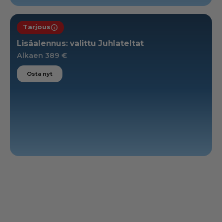
Tarjous
Miten tämä tarjous toimii
Lisäalennus: valittu Juhlateltat
Alkaen 389 €
Osta nyt