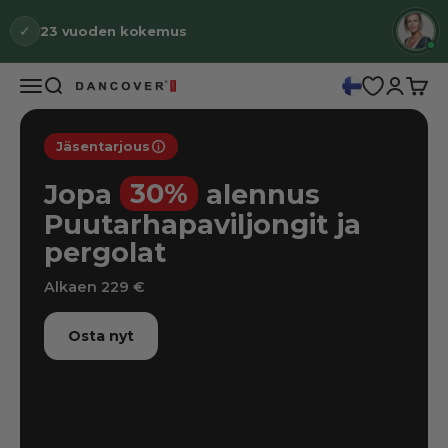
Siirry sisältöön
✓
23 vuoden kokemus
As
07
Valikko
Haku
Kirjaudu
Ostos
Dancover
Jäsentarjous
Jäsentarjous
30%
Jopa
alennus
Puutarhapaviljongit ja
pergolat
Alkaen 229 €
Osta nyt