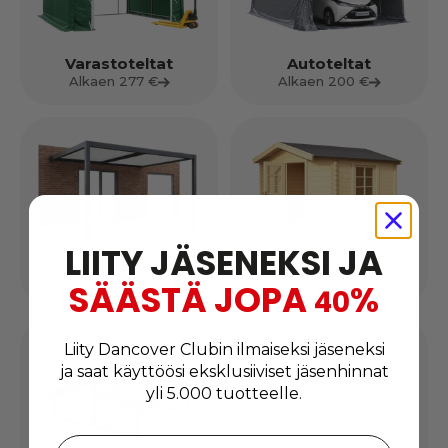
Varastoteltat
Autoteltat
Alkaen 277 €
Alkaen 200 €
LIITY JÄSENEKSI JA
Terassikatokset
Puiset vajat
Alkaen 452 €
Alkaen 442 €
SÄÄSTÄ JOPA
%
40
Liity Dancover Clubin ilmaiseksi jäseneksi
ja saat käyttöösi eksklusiiviset jäsenhinnat
yli 5.000 tuotteelle.
Syötä sähköpostiosoitteesi