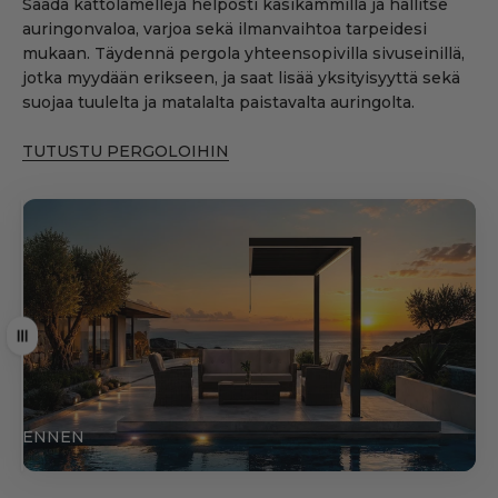
Säädä kattolamelleja helposti käsikammilla ja hallitse
auringonvaloa, varjoa sekä ilmanvaihtoa tarpeidesi
mukaan. Täydennä pergola yhteensopivilla sivuseinillä,
jotka myydään erikseen, ja saat lisää yksityisyyttä sekä
suojaa tuulelta ja matalalta paistavalta auringolta.
TUTUSTU PERGOLOIHIN
Vedä
ENNEN
JÄLKEEN