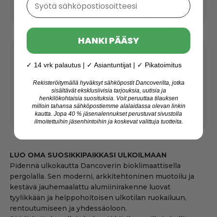
Penkit
Kaarihallit
Alkaen 51 €
Alkaen 1.056 €
HANKI PÄÄSY
✓ 14 vrk palautus | ✓ Asiantuntijat | ✓ Pikatoimitus
Rekisteröitymällä hyväksyt sähköpostit Dancoverilta, jotka
sisältävät eksklusiivisia tarjouksia, uutisia ja
henkilökohtaisia suosituksia. Voit peruuttaa tilauksen
NOVA-
milloin tahansa sähköpostiemme alalaidassa olevan linkin
kasvihuoneista
Markiisit
kautta. Jopa 40 % jäsenalennukset perustuvat sivustolla
ilmoitettuihin jäsenhintoihin ja koskevat valittuja tuotteita.
Alkaen 785 €
Alkaen 176 €
LUO OMA SUOSIKKIPAIKKASI ULKOILMAAN
Pidennä ulkokautta Dancoverin bioklimaattisella
pergolalla. Sen moderni, arkkitehtoninen muotoilu ja
kestävä jauhemaalattu alumiinirakenne luovat
tyylikkään ja helppohoitoisen ulkotilan ruokailuun,
rentoutumiseen ja yhdessäoloon.