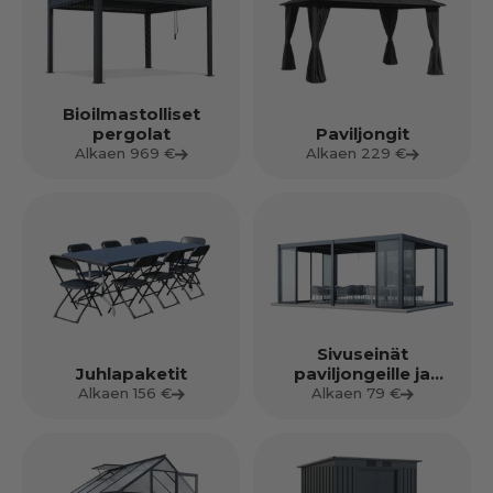
Bioilmastolliset
pergolat
Paviljongit
Alkaen 969 €
Alkaen 229 €
Sivuseinät
Juhlapaketit
paviljongeille ja
pergoloille
Alkaen 156 €
Alkaen 79 €