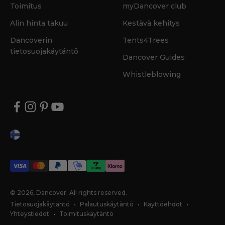
Toimitus
myDancover club
Alin hinta takuu
Kestävä kehitys
Dancoverin
Tents4Trees
tietosuojakäytäntö
Dancover Guides
Whistleblowing
© 2026, Dancover.
All rights reserved.
Tietosuojakäytäntö
Palautuskäytäntö
Käyttöehdot
Yhteystiedot
Toimituskäytäntö