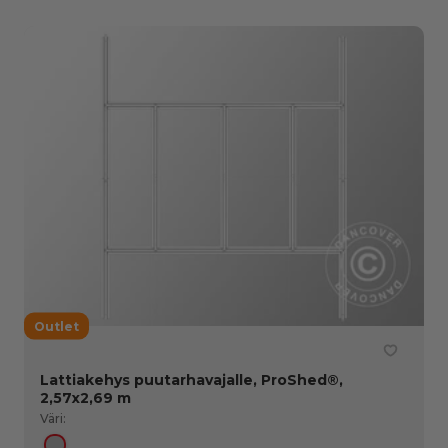
Outlet
Lattiakehys puutarhavajalle, ProShed®,
2,57x2,69 m
Väri: