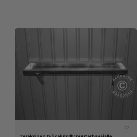
Teräksinen työkaluhylly puutarhavajalle,