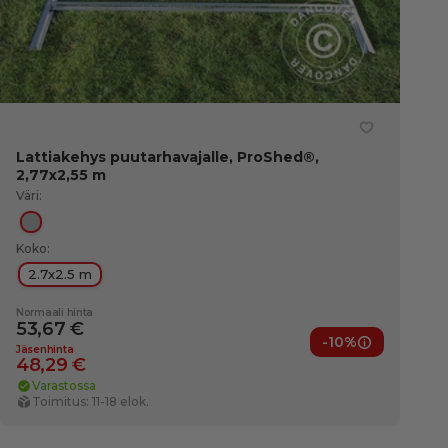
Lattiakehys puutarhavajalle, ProShed®,
2,77x2,55 m
Väri:
Hopea
Koko:
2.7x2.5 m
Normaali hinta
53,67 €
-10%
ut
Jäsenedut
Jäsenhinta
48,29 €
Varastossa
Toimitus: 11-18 elok.