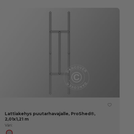
Lattiakehys puutarhavajalle, ProShed®,
2,01x1,21 m
Väri: