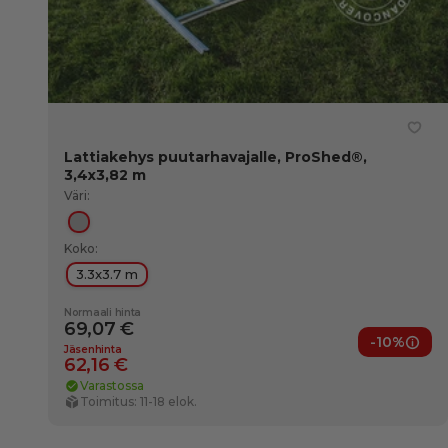
Lattiakehys puutarhavajalle, ProShed®,
3,4x3,82 m
Väri:
Hopea
Koko:
3.3x3.7 m
Normaali hinta
69,07 €
-10%
Jäse
Jäsenhinta
62,16 €
Varastossa
Toimitus: 11-18 elok.