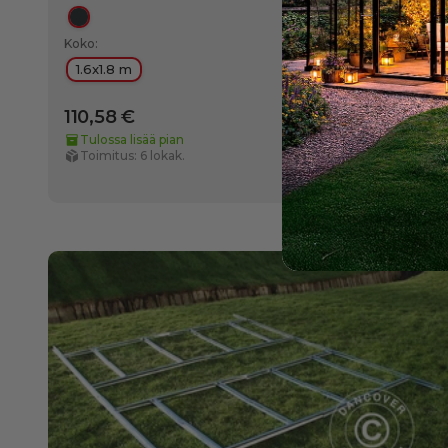
Antrasiitti
Koko:
1.6x1.8 m
110,58 €
Tulossa lisää pian
Toimitus: 6 lokak.