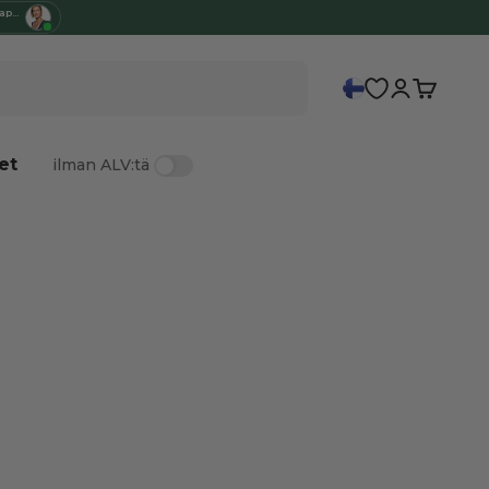
 apua
Kirjaudu
Ostosko
et
ilman ALV:tä