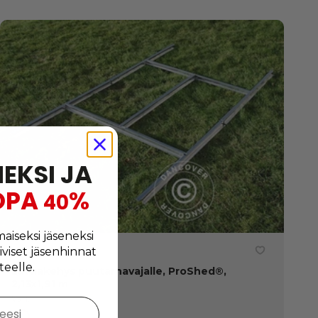
NEKSI JA
OPA
%
40
maiseksi jäseneksi
iiviset jäsenhinnat
teelle.
Lattiakehys puutarhavajalle, ProShed®,
2,13x1,91 m
Väri:
teesi