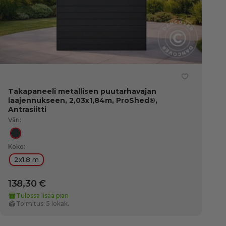
Takapaneeli metallisen puutarhavajan
laajennukseen, 2,03x1,84m, ProShed®,
Antrasiitti
Väri:
Antrasiitti
Koko:
2x1.8 m
138,30 €
Tulossa lisää pian
Toimitus: 5 lokak.