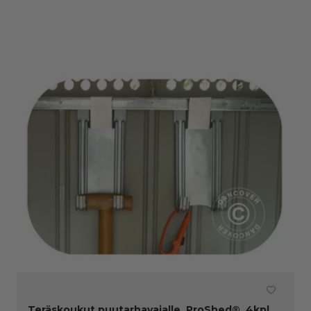
Teräskoukut puutarhavajalle, ProShed®, 4kpl