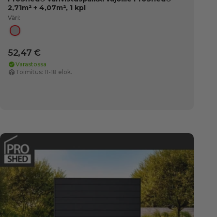
2,71m² + 4,07m², 1 kpl
Väri:
Hopea
52,47 €
Varastossa
Toimitus: 11-18 elok.