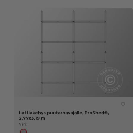
Lattiakehys puutarhavajalle, ProShed®,
2,77x3,19 m
Väri: