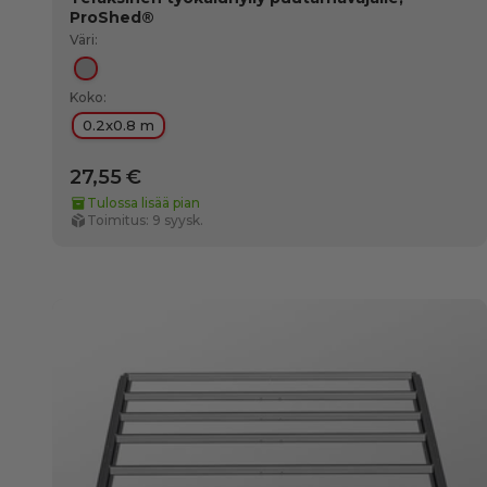
ProShed®
Väri:
Hopea
Koko:
0.2x0.8 m
27,55 €
Tulossa lisää pian
Toimitus: 9 syysk.