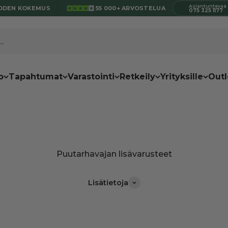
Asiantuntevaa
ODEN KOKEMUS
55 000+ ARVOSTELUA
075 325 1177
.
o
Tapahtumat
Varastointi
Retkeily
Yrityksille
Outl
Lisätietoja