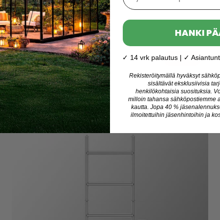
Hopea
Koko:
1.2x2 m
HANKI PÄ
Normaali hinta
30,60 €
✓ 14 vrk palautus | ✓ Asiantunti
-10%
Jäsened
Jäsenhinta
27,53 €
Rekisteröitymällä hyväksyt sähköpo
Varastossa
sisältävät eksklusiivisia tar
Toimitus: 11-18 elok.
henkilökohtaisia suosituksia. Vo
milloin tahansa sähköpostiemme al
kautta. Jopa 40 % jäsenalennukse
ilmoitettuihin jäsenhintoihin ja kos