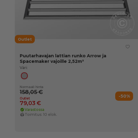
Outlet
Puutarhavajan lattian runko Arrow ja
Spacemaker vajoille 2,52m²
Väri:
Hopea
Normaali hinta
158,05 €
-50%
Outlet
79,03 €
Varastossa
Toimitus: 10 elok.