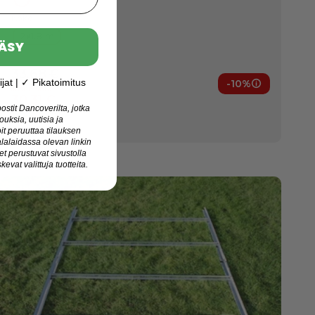
Hopea
Koko:
2x1.8 m
ÄSY
Normaali hinta
33,68 €
jat | ✓ Pikatoimitus
-10%
ut
Jäsenedut
Jäsenhinta
30,31 €
stit Dancoverilta, jotka
Varastossa
jouksia, uutisia ja
Toimitus: 11-18 elok.
it peruuttaa tilauksen
alaidassa olevan linkin
t perustuvat sivustolla
kevat valittuja tuotteita.