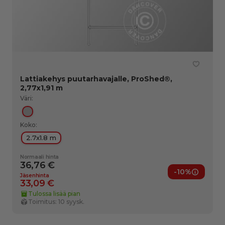
Lattiakehys puutarhavajalle, ProShed®,
2,77x1,91 m
Väri:
Hopea
Koko:
2.7x1.8 m
Normaali hinta
36,76 €
-10%
nedut
Jäsened
Jäsenhinta
33,09 €
Tulossa lisää pian
Toimitus: 10 syysk.