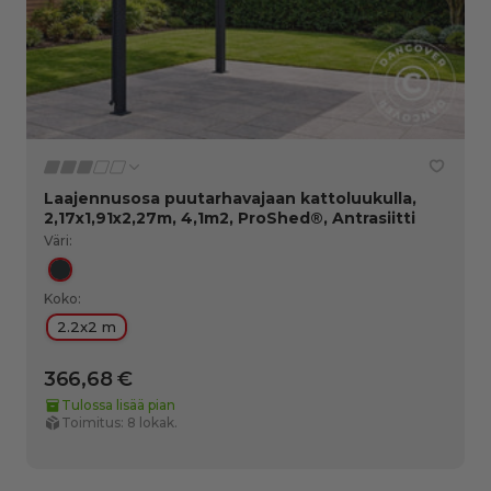
Laajennusosa puutarhavajaan kattoluukulla,
2,17x1,91x2,27m, 4,1m2, ProShed®, Antrasiitti
Väri:
Antrasiitti
Koko:
2.2x2 m
366,68 €
Tulossa lisää pian
Toimitus: 8 lokak.