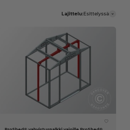
Lajittelu:
Esittelyssä
ProShed® vahvistuspalkki vajoille ProShed®