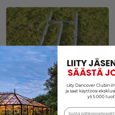
LIITY JÄSE
SÄÄSTÄ J
Liity Dancover Clubin il
ja saat käyttöösi eksklus
yli 5.000 tuot
Lattiakehys puutarhavajalle, ProShed®,
2,13x1,27 m
Väri:
Syötä sähköpostiosoit