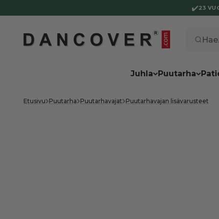
Siirry sisältöön
✔️
23 VU
Dancover
Hae..
Juhla
Puutarha
Pati
Etusivu
Puutarha
Puutarhavajat
Puutarhavajan lisävarusteet