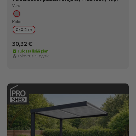
Väri:
Hopea
Koko:
0x0.2 m
30,32 €
Tulossa lisää pian
Toimitus: 9 syysk.