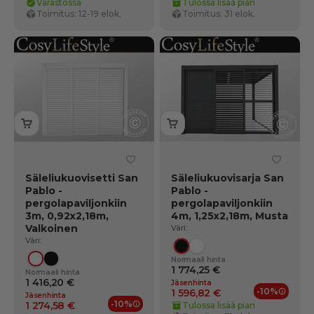
Varastossa
Tulossa lisää pian
Toimitus: 12-19 elok.
Toimitus: 31 elok.
Säleliukuovisetti San
Säleliukuovisarja San
Pablo -
Pablo -
pergolapaviljonkiin
pergolapaviljonkiin
3m, 0,92x2,18m,
4m, 1,25x2,18m, Musta
Valkoinen
Väri:
Väri:
Musta
Valkoinen
Normaali hinta
Valkoinen
Musta
1 774,25 €
Normaali hinta
1 416,20 €
Jäsenhinta
-10%
1 596,82 €
Jäsenhinta
Jäsene
-10%
1 274,58 €
Tulossa lisää pian
Jäsenedut