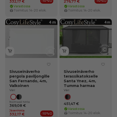
-10%
-10%
332,17 €
276,77 €
Jäsenedut
Jäsene
Varastossa
Varastossa
Toimitus: 14-20 elok.
Toimitus: 14-20 elok.
Sivuseinäverho
Sivuseinäverho
pergola paviljongille
terassikatokselle
San Fernando, 4m,
Santa Ynez, 4m,
Valkoinen
Tumma harmaa
Väri:
Väri:
Valkoinen
Musta/Tummanharmaa
Musta/Tummanharmaa
Normaali hinta
451,47 €
369,08 €
Varastossa
Jäsenhinta
Toimitus: 14-20 elok.
-10%
332,17 €
Jäsenedut