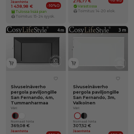
-10%
276,77 €
Jäsenhinta
Jäsene
-10%
1 438,98 €
Varastossa
Jäsenedut
Toimitus: 14-20 elok.
Tulossa lisää pian
Toimitus: 15-24 syysk.
Sivuseinäverho
Sivuseinäverho
pergola paviljongille
pergola paviljongille
San Fernando, 4m,
San Fernando, 3m,
Tummanharmaa
Valkoinen
Väri:
Väri:
Musta/Tummanharmaa
Valkoinen
Valkoinen
Musta/Tummanharma
Normaali hinta
Normaali hinta
369,08 €
307,52 €
Jäsenhinta
Jäsenhinta