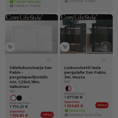
Toimitus: 31 elok.
Tulossa lisää pian
Toimitus: 31 elok.
Säleliukuovisarja San
Liukuovisetti lasia
Pablo -
pergolalle San Pablo,
pergolapaviljonkiin
3m, Musta
4m, 1,25x2,18m,
Väri:
Valkoinen
Musta/Läpinäkyvä
Valkoinen/Läpinäkyvä
Väri:
Normaali hinta
1 677,58 €
Valkoinen
Musta
Jäsenhinta
Normaali hinta
-10%
1 509,83 €
1 774,25 €
Jäsene
Varastossa
Jäsenhinta
-10%
Toimitus: 14-20 elok.
1 596,82 €
Jäsenedut