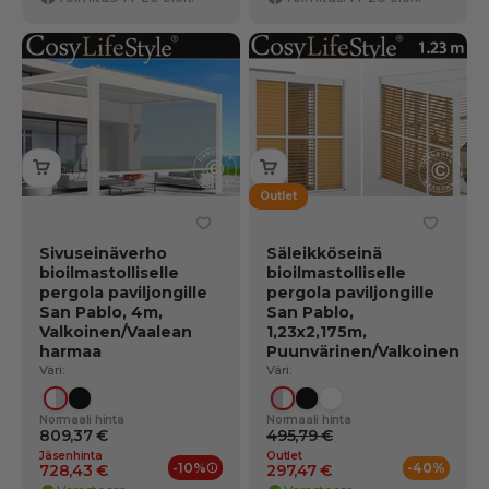
Outlet
Sivuseinäverho
Säleikköseinä
bioilmastolliselle
bioilmastolliselle
pergola paviljongille
pergola paviljongille
San Pablo, 4m,
San Pablo,
Valkoinen/Vaalean
1,23x2,175m,
harmaa
Puunvärinen/Valkoinen
Väri:
Väri:
Valkoinen/vaaleanharmaa
Musta
Puupinta/valkoinen
Musta
Valkoinen
Normaali hinta
Normaali hinta
809,37 €
495,79 €
Jäsenhinta
Outlet
-10%
-40%
728,43 €
297,47 €
Jäsenedut