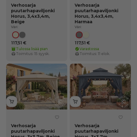
Verhosarja
Verhosarja
puutarhapaviljonki
puutarhapaviljonki
Horus, 3,4x3,4m,
Horus, 3,4x3,4m,
Beige
Harmaa
Väri:
Väri:
Beige
Harmaa
Harmaa
Beige
117,51 €
117,51 €
Tulossa lisää pian
Varastossa
Toimitus: 15 syysk.
Toimitus: 11 elok.
Verhosarja
Verhosarja
puutarhapaviljonki
puutarhapaviljonki
Horus, 3x3,7m, Beige
Horus, 3x3,7m,