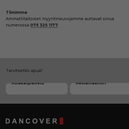
264,17 €
210,83 €
Tulossa lisää pian
Varastossa
Toimitus: 13-17 elok.
Toimitus: 13-17 elok.
Sivuseinät
Hyttysverkot
paviljongille
paviljongille
Martinique, 4 kpl,
Martinique, 4 kpl,
Harmaa
Musta
Väri:
Väri:
Harmaa
Musta
302,27 €
267,98 €
Varastossa
Tulossa lisää pian
Toimitus: 11 elok.
Toimitus: 13-17 elok.