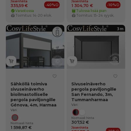
Jäsenhinta
Jäsenhinta
-40%
-10%
335,59 €
1 304,70 €
Jäsenedut
Jäsene
Varastossa
Tulossa lisää pian
Toimitus: 14-20 elok.
Toimitus: 15-24 syysk.
Sähköllä toimiva
Sivuseinäverho
sivuseinäverho
pergola paviljongille
bioilmastolliselle
San Fernando, 3m,
pergola paviljongille
Tummanharmaa
Génova, 4m, Harmaa
Väri:
Väri:
Musta/Tummanharmaa
Valkoinen
Normaali hinta
Harmaa
307,52 €
Normaali hinta
1 598,87 €
Jäsenhinta