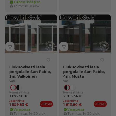
Tulossa lisää pian
Toimitus: 31 elok.
Liukuovisetti lasia
Liukuovisetti lasia
pergolalle San Pablo,
pergolalle San Pablo,
3m, Valkoinen
4m, Musta
Väri:
Väri:
Valkoinen/Läpinäkyvä
Musta/Läpinäkyvä
Musta/Läpinäkyvä
Valkoinen/Läpinäkyvä
Normaali hinta
Normaali hinta
1 677,58 €
2 015,34 €
Jäsenhinta
Jäsenhinta
-10%
-10%
1 509,83 €
1 813,80 €
Jäsenedut
Jäsene
Varastossa
Varastossa
Toimitus: 14-20 elok.
Toimitus: 14-20 elok.