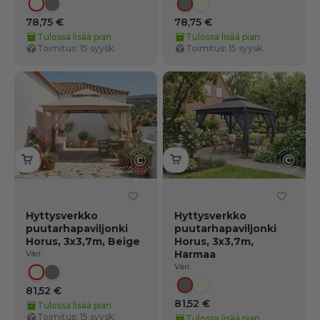
Beige
Harmaa
Harmaa
Beige
78,75 €
78,75 €
Tulossa lisää pian
Tulossa lisää pian
Toimitus: 15 syysk.
Toimitus: 15 syysk.
Hyttysverkko
Hyttysverkko
puutarhapaviljonki
puutarhapaviljonki
Horus, 3x3,7m, Beige
Horus, 3x3,7m,
Harmaa
Väri:
Väri:
Beige
Harmaa
81,52 €
Harmaa
Beige
81,52 €
Tulossa lisää pian
Toimitus: 15 syysk.
Tulossa lisää pian