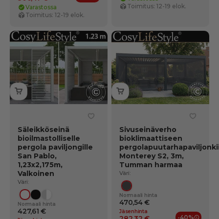
Jäsenedut
Toimitus: 12-19 elok.
Varastossa
Toimitus: 12-19 elok.
Säleikköseinä
Sivuseinäverho
bioilmastolliselle
bioklimaattiseen
pergola paviljongille
pergolapuutarhapaviljonki
San Pablo,
Monterey S2, 3m,
1,23x2,175m,
Tumman harmaa
Valkoinen
Väri:
Väri:
Tummanharmaa
Normaali hinta
Valkoinen
Musta
Puupinta/valkoinen
470,54 €
Normaali hinta
427,61 €
Jäsenhinta
-40%
282,32 €