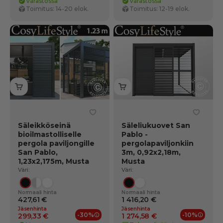
Varastossa
Varastossa
Toimitus: 14-20 elok.
Toimitus: 12-19 elok.
Säleikköseinä
Säleliukuovet San
bioilmastolliselle
Pablo -
pergola paviljongille
pergolapaviljonkiin
San Pablo,
3m, 0,92x2,18m,
1,23x2,175m, Musta
Musta
Väri:
Väri:
Musta
Puupinta/valkoinen
Valkoinen
Musta
Valkoinen
Normaali hinta
Normaali hinta
427,61 €
1 416,20 €
Jäsenhinta
Jäsenhinta
-30%
-10%
299,33 €
1 274,58 €
Jäsenedut
Jäsene