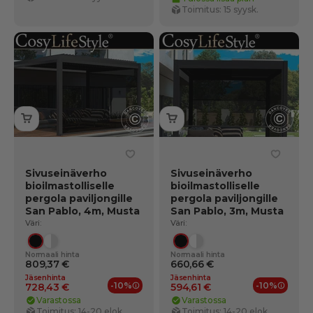
Toimitus: 15 syysk.
Sivuseinäverho
Sivuseinäverho
bioilmastolliselle
bioilmastolliselle
pergola paviljongille
pergola paviljongille
San Pablo, 4m, Musta
San Pablo, 3m, Musta
Väri:
Väri:
Musta
Valkoinen/vaaleanharmaa
Musta
Valkoinen/vaaleanhar
Normaali hinta
Normaali hinta
809,37 €
660,66 €
Jäsenhinta
Jäsenhinta
-10%
-10%
728,43 €
594,61 €
Jäsenedut
Jäsene
Varastossa
Varastossa
Toimitus: 14-20 elok.
Toimitus: 14-20 elok.