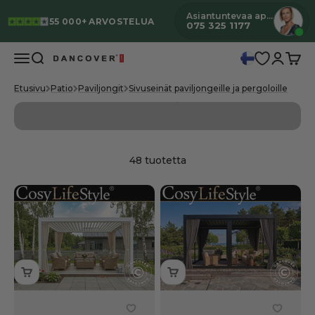
Siirry sisältöön
Asiantuntevaa apua
55 000+ ARVOSTELUA
075 325 1177
Valikko
Haku
Kirjaudu
Ostos
Dancover
Etusivu
Patio
Paviljongit
Sivuseinät paviljongeille ja pergoloille
Lisätietoja
48 tuotetta