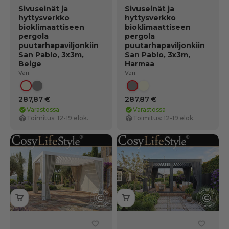
Sivuseinät ja
Sivuseinät ja
hyttysverkko
hyttysverkko
bioklimaattiseen
bioklimaattiseen
pergola
pergola
puutarhapaviljonkiin
puutarhapaviljonkiin
San Pablo, 3x3m,
San Pablo, 3x3m,
Beige
Harmaa
Väri:
Väri:
Beige
Harmaa
Harmaa
Beige
287,87 €
287,87 €
Varastossa
Varastossa
Toimitus: 12-19 elok.
Toimitus: 12-19 elok.