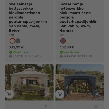
Sivuseinät ja
Sivuseinät ja
hyttysverkko
hyttysverkko
bioklimaattiseen
bioklimaattiseen
pergola
pergola
puutarhapaviljonkiin
puutarhapaviljonkiin
San Pablo, 3x4m,
San Pablo, 3x4m,
Beige
Harmaa
Väri:
Väri:
Beige
Harmaa
Harmaa
Beige
332,99 €
332,99 €
Varastossa
Varastossa
Toimitus: 12-19 elok.
Toimitus: 12-19 elok.