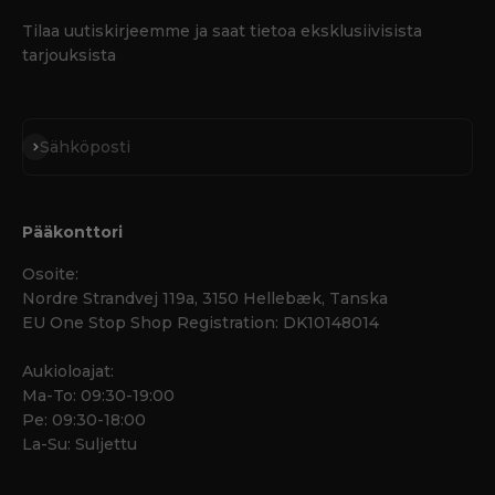
Sivuseinät
Hyttysverkot
paviljongille
paviljongille
Martinique, 4 kpl,
Martinique, 4 kpl,
Harmaa
Musta
Väri:
Väri:
Harmaa
Musta
353,08 €
280,68 €
Tulossa lisää pian
Tulossa lisää pian
Toimitus: 13-17 elok.
Toimitus: 13-17 elok.