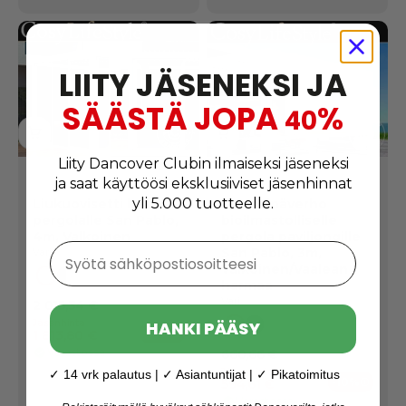
LIITY JÄSENEKSI JA
SÄÄSTÄ JOPA
%
40
Liity Dancover Clubin ilmaiseksi jäseneksi
ja saat käyttöösi eksklusiiviset jäsenhinnat
yli 5.000 tuotteelle.
Liukuovisetti lasia
Sivuseinäverho
pergolalle San Pablo,
bioilmastolliselle
4m, Valkoinen
pergola paviljongille
Syötä sähköpostiosoitteesi
San Pablo, 3m,
Väri:
Valkoinen/Vaalean
Valkoinen/Läpinäkyvä
Musta/Läpinäkyvä
harmaa
Normaali hinta
Väri:
2 015,34 €
Jäsenhinta
HANKI PÄÄSY
Valkoinen/vaaleanharmaa
Musta
-10%
1 813,80 €
Jäsenedut
Normaali hinta
Varastossa
660,66 €
Toimitus: 14-20 elok.
Jäsenhinta
✓ 14 vrk palautus | ✓ Asiantuntijat | ✓ Pikatoimitus
-10%
594,61 €
Jäsene
Varastossa