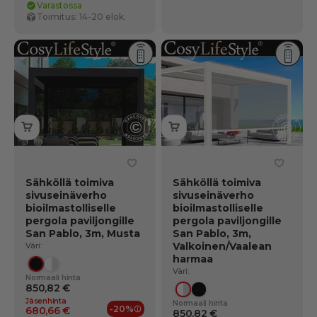
Varastossa
Toimitus: 14-20 elok.
Sähköllä toimiva
Sähköllä toimiva
sivuseinäverho
sivuseinäverho
bioilmastolliselle
bioilmastolliselle
pergola paviljongille
pergola paviljongille
San Pablo, 3m, Musta
San Pablo, 3m,
Valkoinen/Vaalean
Väri:
harmaa
Musta
Valkoinen/vaaleanharmaa
Väri:
Normaali hinta
850,82 €
Valkoinen/vaaleanharmaa
Musta
Jäsenhinta
Normaali hinta
-20%
680,66 €
850,82 €
Jäsenedut