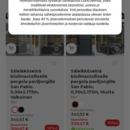
Rekisteröitymällä hyväksyt sähköpostit Dancoverilta, jotka
Toimitus: 14-20 elok.
sisältävät eksklusiivisia tarjouksia, uutisia ja
henkilökohtaisia suosituksia. Voit peruuttaa tilauksen
milloin tahansa sähköpostiemme alalaidassa olevan linkin
kautta. Jopa 40 % jäsenalennukset perustuvat sivustolla
ilmoitettuihin jäsenhintoihin ja koskevat valittuja tuotteita.
Säleikköseinä
Säleikköseinä
bioilmastolliselle
bioilmastolliselle
pergola paviljongille
pergola paviljongille
San Pablo,
San Pablo,
0,90x2,175m,
0,90x2,175m, Musta
Valkoinen
Väri:
Väri:
Musta
Valkoinen
Normaali hinta
Valkoinen
Musta
340,53 €
Normaali hinta
340,53 €
Jäsenhinta
-10%
306,47 €
Jäsenhinta
Jäsene
-10%
306,47 €
Varastossa