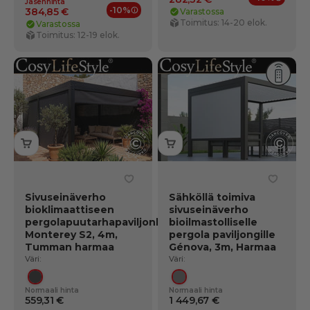
Jäsenhinta
Jäsene
-10%
384,85 €
Varastossa
Jäsenedut
Toimitus: 14-20 elok.
Varastossa
Toimitus: 12-19 elok.
Sivuseinäverho
Sähköllä toimiva
bioklimaattiseen
sivuseinäverho
pergolapuutarhapaviljonkiin
bioilmastolliselle
Monterey S2, 4m,
pergola paviljongille
Tumman harmaa
Génova, 3m, Harmaa
Väri:
Väri:
Tummanharmaa
Harmaa
Normaali hinta
Normaali hinta
559,31 €
1 449,67 €