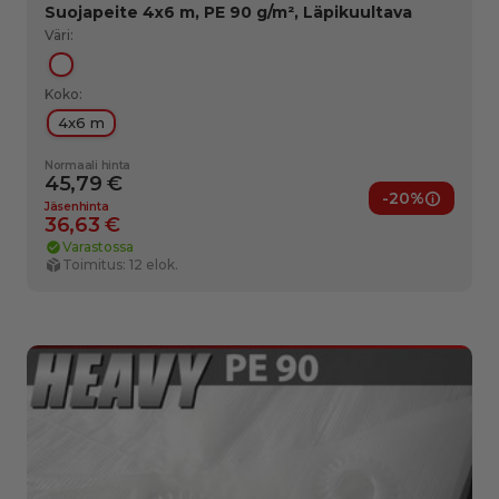
Suojapeite 4x6 m, PE 90 g/m², Läpikuultava
Väri:
Läpikuultava
Koko:
4x6 m
Normaali hinta
45,79 €
-20%
nedut
Jäsened
Jäsenhinta
36,63 €
Varastossa
Toimitus: 12 elok.