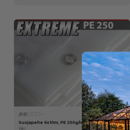
Suojapeite 6x10m, PE 250g/m², Läpikuultava
Väri: