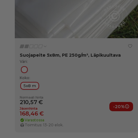
Suojapeite 5x8m, PE 250g/m², Läpikuultava
Väri:
Läpikuultava
Koko:
5x8 m
Normaali hinta
210,57 €
-20%
Jäse
Jäsenhinta
168,46 €
Varastossa
Toimitus: 13-20 elok.