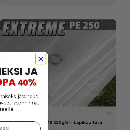
NEKSI JA
OPA
%
40
maiseksi jäseneksi
iiviset jäsenhinnat
teelle.
Suojapeite 8x14m, PE 250g/m², Läpikuultava
teesi
Väri: