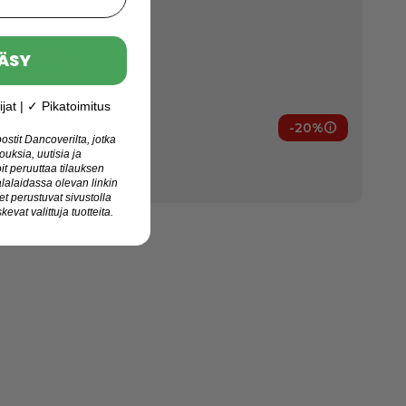
Läpikuultava
Koko:
ÄSY
8x14 m
Normaali hinta
jat | ✓ Pikatoimitus
589,41 €
-20%
ut
Jäsenedut
Jäsenhinta
stit Dancoverilta, jotka
471,53 €
jouksia, uutisia ja
Varastossa
it peruuttaa tilauksen
Toimitus: 12 elok.
alaidassa olevan linkin
t perustuvat sivustolla
kevat valittuja tuotteita.