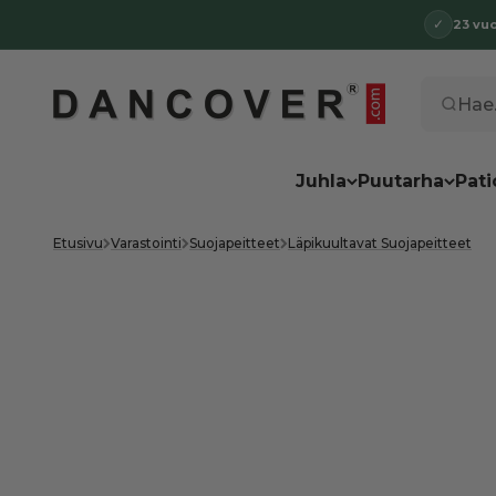
Siirry sisältöön
✓
23 vu
Dancover
Hae..
Juhla
Puutarha
Pati
Etusivu
Varastointi
Suojapeitteet
Läpikuultavat Suojapeitteet