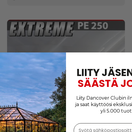
LIITY JÄSE
SÄÄSTÄ J
Liity Dancover Clubin il
ja saat käyttöösi eksklus
yli 5.000 tuot
Suojapeite 8x12m, PE 250g/m², Läpikuultava
Syötä sähköpostiosoit
Väri: