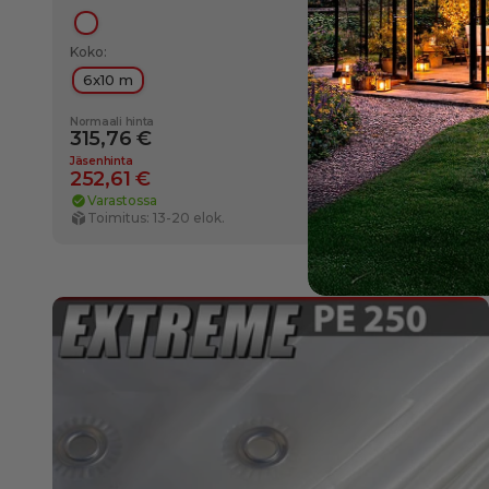
Läpikuultava
Koko:
6x10 m
Normaali hinta
315,76 €
-20%
Jäse
Jäsenhinta
252,61 €
Varastossa
Toimitus: 13-20 elok.