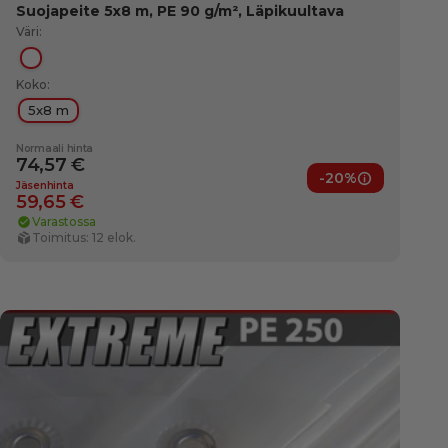
Suojapeite 5x8 m, PE 90 g/m², Läpikuultava
Väri:
Läpikuultava
Koko:
5x8 m
Normaali hinta
74,57 €
-20%
ut
Jäsenedut
Jäsenhinta
59,65 €
Varastossa
Toimitus: 12 elok.