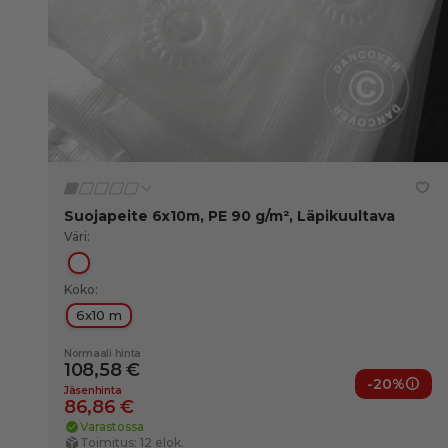
Suojapeite 6x10m, PE 90 g/m², Läpikuultava
Väri:
Läpikuultava
Koko:
6x10 m
Normaali hinta
108,58 €
-20%
Jäse
Jäsenhinta
86,86 €
Varastossa
Toimitus: 12 elok.