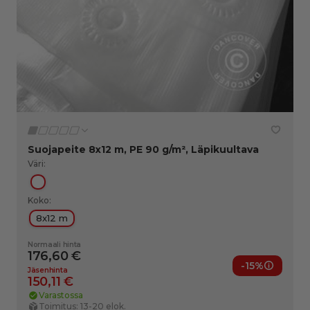
Suojapeite 8x12 m, PE 90 g/m², Läpikuultava
Väri:
Läpikuultava
Koko:
8x12 m
Normaali hinta
176,60 €
-15%
nedut
Jäsened
Jäsenhinta
150,11 €
Varastossa
Toimitus: 13-20 elok.