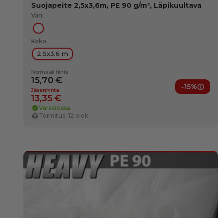
Suojapeite 2,5x3,6m, PE 90 g/m², Läpikuultava
Väri:
Läpikuultava
Koko:
2.5x3.6 m
Normaali hinta
15,70 €
-15%
Jäse
Jäsenhinta
13,35 €
Varastossa
Toimitus: 12 elok.