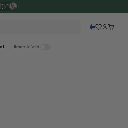
ja-apu
1177
Kirjaudu
Ostosko
et
ilman ALV:tä