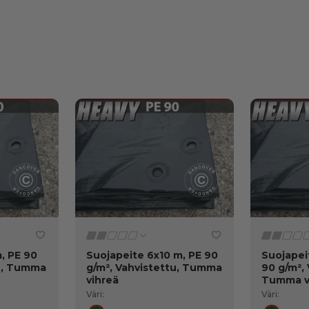
, PE 90
Suojapeite 6x10 m, PE 90
Suojapei
tu, Tumma
g/m², Vahvistettu, Tumma
90 g/m², 
vihreä
Tumma v
Väri:
Väri: