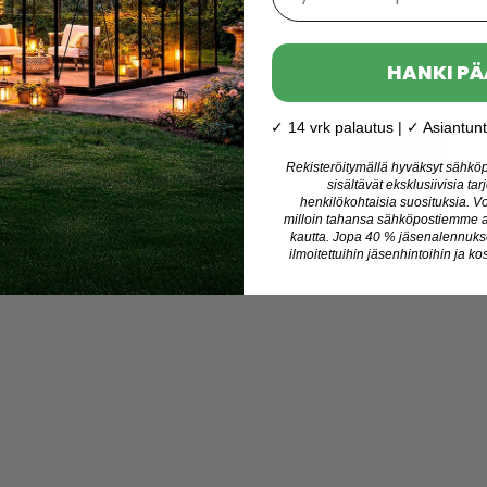
Läpikuultava
Koko:
HANKI PÄ
8x12 m
Normaali hinta
✓ 14 vrk palautus | ✓ Asiantunti
505,26 €
-20%
nedut
Jäsened
Jäsenhinta
Rekisteröitymällä hyväksyt sähköpo
404,21 €
sisältävät eksklusiivisia tar
Varastossa
henkilökohtaisia suosituksia. Vo
Toimitus: 13-20 elok.
milloin tahansa sähköpostiemme al
kautta. Jopa 40 % jäsenalennukse
ilmoitettuihin jäsenhintoihin ja kos