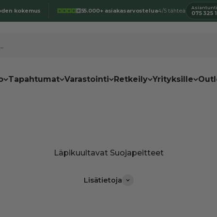
Asiantunti
oden kokemus
55.000+ asiakasarvostelua
4/5 tähteä
075 325 
.
o
Tapahtumat
Varastointi
Retkeily
Yrityksille
Outl
Lisätietoja