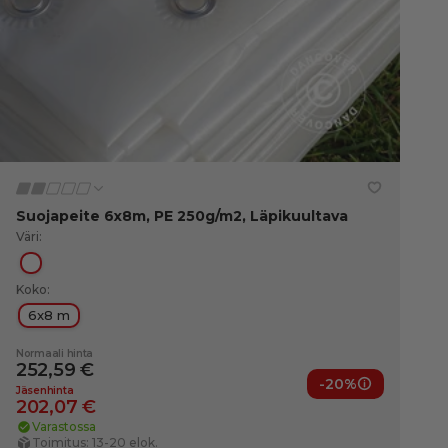
Suojapeite 6x8m, PE 250g/m2, Läpikuultava
Väri:
Läpikuultava
Koko:
6x8 m
Normaali hinta
252,59 €
-20%
ut
Jäsenedut
Jäsenhinta
202,07 €
Varastossa
Toimitus: 13-20 elok.