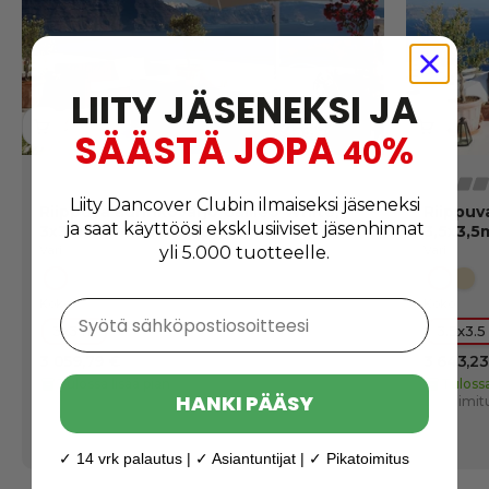
LIITY JÄSENEKSI JA
SÄÄSTÄ JOPA
%
40
Liity Dancover Clubin ilmaiseksi jäseneksi
Riippuva aurinkovarjo Galileo White,
Riippuv
ja saat käyttöösi eksklusiiviset jäsenhinnat
3x3m, Harmaa taupe
3,5x3,5
yli 5.000 tuotteelle.
Väri:
Väri:
Harmaa taupe
Luonnonvalkoinen
Harma
Lu
Koko:
Koko:
Syötä sähköpostiosoitteesi
3x3 m
3.5x3.5
3 059,79 €
3 643,23
Tulossa lisää pian
Tulossa
HANKI PÄÄSY
Toimitus: 14-21 syysk.
Toimitu
✓ 14 vrk palautus | ✓ Asiantuntijat | ✓ Pikatoimitus