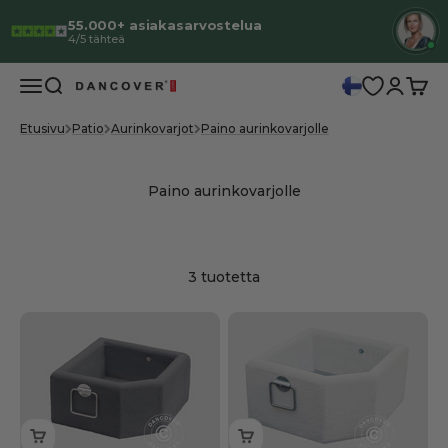
Siirry sisältöön
55.000+ asiakasarvostelua
✓
23 vuoden kokemus
As
07
4/5 tähteä
Valikko
Haku
Kirjaudu
Ostos
Dancover
Etusivu
Patio
Aurinkovarjot
Paino aurinkovarjolle
3 tuotetta