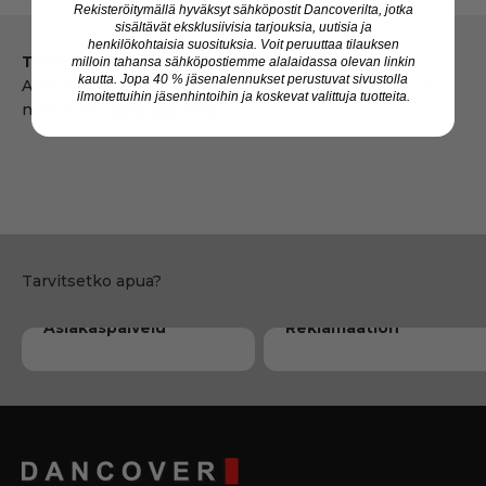
Rekisteröitymällä hyväksyt sähköpostit Dancoverilta, jotka
sisältävät eksklusiivisia tarjouksia, uutisia ja
henkilökohtaisia suosituksia. Voit peruuttaa tilauksen
Tiimimme
milloin tahansa sähköpostiemme alalaidassa olevan linkin
kautta. Jopa 40 % jäsenalennukset perustuvat sivustolla
Ammattitaitoiset myyntineuvojamme auttavat sinua
ilmoitettuihin jäsenhintoihin ja koskevat valittuja tuotteita.
numerossa
075 325 1177
.
Marvis
Susanne
Dorte
Asiakaspalvelu
Reklamaation