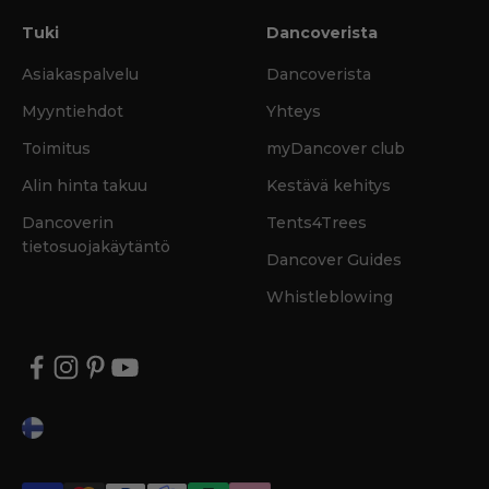
Tuki
Dancoverista
Asiakaspalvelu
Dancoverista
Myyntiehdot
Yhteys
Toimitus
myDancover club
Alin hinta takuu
Kestävä kehitys
Dancoverin
Tents4Trees
tietosuojakäytäntö
Dancover Guides
Whistleblowing